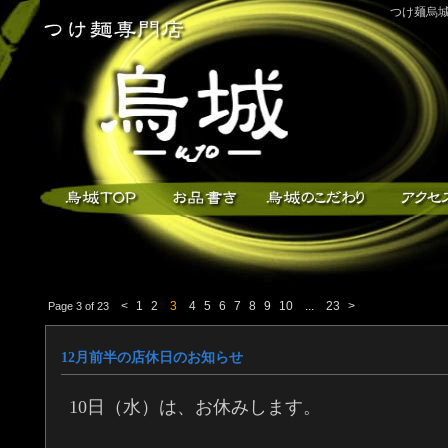
つけ麺烏城
<
1
2
3
4
5
6
7
8
9
10
...
23
>
Page 3 of 23
12月前半の店休日のお知らせ
10日（水）は、お休みします。