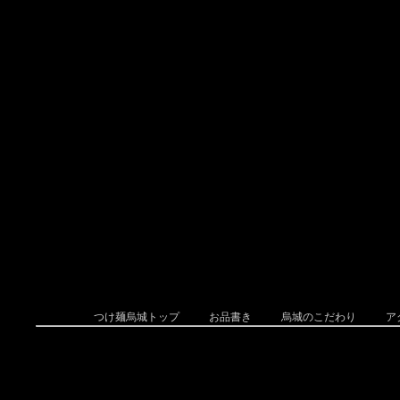
つけ麺烏城トップ
お品書き
烏城のこだわり
ア