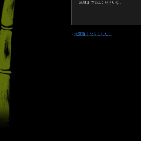
烏城までTELくださいな。
«
大変遅くなりました。