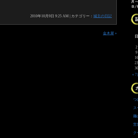
2010年10月9日 9:25 AM | カテゴリー：
城主の日記
金木犀
»
2
9
1
2
3
« 
つ
ス
麺
営
ク