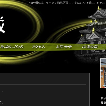
つけ麺烏城 - ラーメン激戦区岡山で美味いつけ麺にこだわ
～。
で、