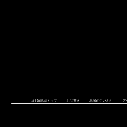
つけ麺烏城トップ
お品書き
烏城のこだわり
ア