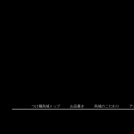
つけ麺烏城トップ
お品書き
烏城のこだわり
ア