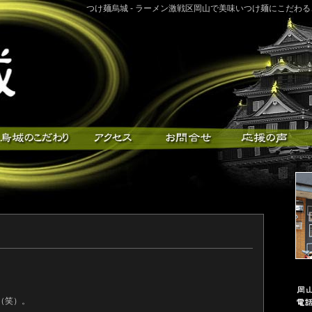
つけ麺烏城 - ラーメン激戦区岡山で美味いつけ麺にこだわ
（笑）。