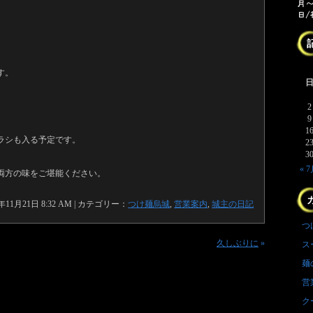
、
す。
2
9
1
ラシも入る予定です。
2
3
« 
両方の味をご堪能ください。
1年11月21日 8:32 AM | カテゴリー：
つけ麺烏城
,
営業案内
,
城主の日記
つ
久しぶりに
»
ス
麺
営
ク