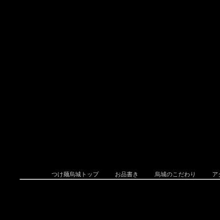
つけ麺烏城トップ
お品書き
烏城のこだわり
ア