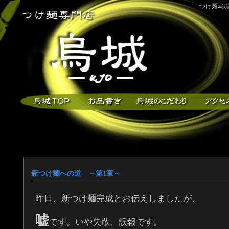
つけ麺烏城
新つけ麺への道 ～第1章～
昨日、新つけ麺完成とお伝えしましたが、
嘘
です。いや失敬、誤報です。