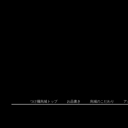
つけ麺烏城トップ
お品書き
烏城のこだわり
ア